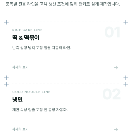
품목별 전용 라인을 고객 생산 조건에 맞춰 턴키로 설계·제작합니다.
01
RICE CAKE LINE
떡 & 떡볶이
반죽·성형·냉각·포장 일괄 자동화 라인.
→
자세히 보기
02
COLD NOODLE LINE
냉면
제면·숙성·절출·포장 전 공정 자동화.
→
자세히 보기