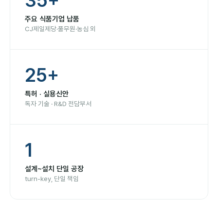
35+
주요 식품기업 납품
CJ제일제당·풀무원·농심 외
25+
특허 · 실용신안
독자 기술 · R&D 전담부서
1
설계~설치 단일 공장
turn-key, 단일 책임